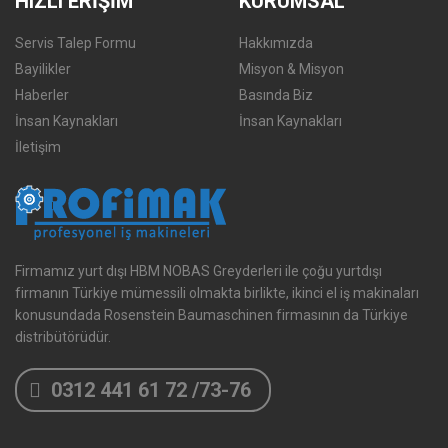
HIZLI ERİŞİM
KURUMSAL
Servis Talep Formu
Hakkımızda
Bayilikler
Misyon & Misyon
Haberler
Basında Biz
İnsan Kaynakları
İnsan Kaynakları
İletişim
Firmamız yurt dışı HBM NOBAS Greyderleri ile çoğu yurtdışı
firmanın Türkiye mümessili olmakta birlikte, ikinci el iş makinaları
konusundada Rosenstein Baumaschinen firmasının da Türkiye
distribütörüdür.
0312 441 61 72 /73-76